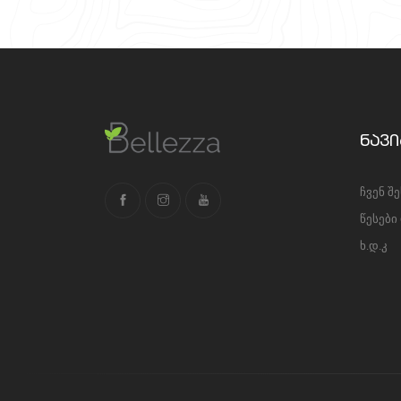
ნავი
ჩვენ შ
წესები
ხ.დ.კ